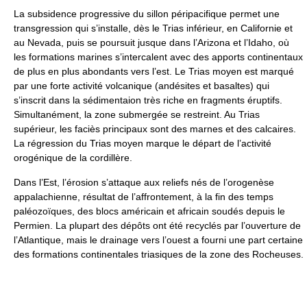
La subsidence progressive du sillon péripacifique permet une
transgression qui s’installe, dès le Trias inférieur, en Californie et
au Nevada, puis se poursuit jusque dans l’Arizona et l’Idaho, où
les formations marines s’intercalent avec des apports continentaux
de plus en plus abondants vers l’est. Le Trias moyen est marqué
par une forte activité volcanique (andésites et basaltes) qui
s’inscrit dans la sédimentaion très riche en fragments éruptifs.
Simultanément, la zone submergée se restreint. Au Trias
supérieur, les faciès principaux sont des marnes et des calcaires.
La régression du Trias moyen marque le départ de l’activité
orogénique de la cordillère.
Dans l’Est, l’érosion s’attaque aux reliefs nés de l’orogenèse
appalachienne, résultat de l’affrontement, à la fin des temps
paléozoïques, des blocs américain et africain soudés depuis le
Permien. La plupart des dépôts ont été recyclés par l’ouverture de
l’Atlantique, mais le drainage vers l’ouest a fourni une part certaine
des formations continentales triasiques de la zone des Rocheuses.