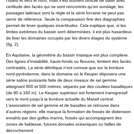
l’ouest et vers le nord, mais il est souvent difficile de dater avec
certitude des faciès qui ne sont rencontrés qu’en sondage; les
passages latéraux sont la règle et la série lorraine ne peut pas
servir de référence. Seule la comparaison fine des diagraphies
permet de lever quelques incertitudes. Cela explique que, si les
limites extrêmes du bassin sont déterminées, il est plus hasardeux
de fixer les domaines occupés par les divers étages du système
(fig. 2).
En Aquitaine, la géométrie du bassin triasique est plus complexe.
Des lignes d’instabilité, hauts-fonds ou flexures, limitent des faciès
contrastés. La série détritique n’est connue que sur la bordure
nord-pyrénéenne, dans le domaine où le Keuper déposera une
série saline puissante faite de deux niveaux de sel gemme
atteignant 800 et 500 mètres, séparés par des coulées basaltiques
(de 80 à 160 m). Le Keuper supérieur est fortement transgressif
vers le nord jusqu’à la bordure actuelle du Massif central.
L’association de sel gemme et de basaltes se retrouve dans
d’autres régions: elle marque la formation de fossés de distension
envahis par des golfes marins, fossés qui accompagnent des
zones de faiblesse, futures dorsales océaniques ou failles de
décrochement.