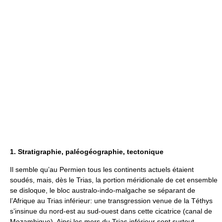
1. Stratigraphie, paléogéographie, tectonique
Il semble qu’au Permien tous les continents actuels étaient
soudés, mais, dès le Trias, la portion méridionale de cet ensemble
se disloque, le bloc australo-indo-malgache se séparant de
l’Afrique au Trias inférieur: une transgression venue de la Téthys
s’insinue du nord-est au sud-ouest dans cette cicatrice (canal de
Mozambique). Ainsi les mers du Trias inférieur sont surtout