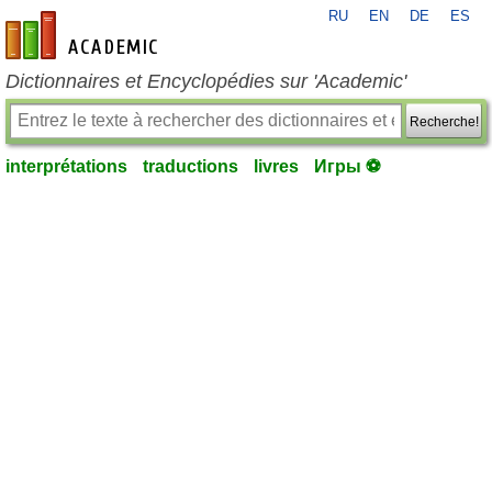
RU
EN
DE
ES
fr-academic.com
Dictionnaires et Encyclopédies sur 'Academic'
Recherche!
interprétations
traductions
livres
Игры ⚽