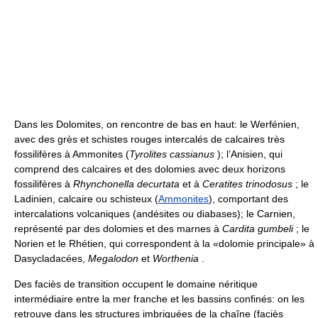
Dans les Dolomites, on rencontre de bas en haut: le Werfénien,
avec des grès et schistes rouges intercalés de calcaires très
fossilifères à Ammonites (
Tyrolites cassianus
); l’Anisien, qui
comprend des calcaires et des dolomies avec deux horizons
fossilifères à
Rhynchonella decurtata
et à
Ceratites trinodosus
; le
Ladinien, calcaire ou schisteux (
Ammonites
), comportant des
intercalations volcaniques (andésites ou diabases); le Carnien,
représenté par des dolomies et des marnes à
Cardita gumbeli
; le
Norien et le Rhétien, qui correspondent à la «dolomie principale» à
Dasycladacées,
Megalodon
et
Worthenia
.
Des faciès de transition occupent le domaine néritique
intermédiaire entre la mer franche et les bassins confinés: on les
retrouve dans les structures imbriquées de la chaîne (faciès