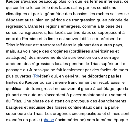
Keuper s’avance beaucoup plus loin que les termes inférieurs, ce
qui confirme le contrôle des faciès salins par les conditions
climatiques et par la géométrie des bassins: les roches salines se
déposent aussi bien en période de trangression qu’en période de
régression. Dans les régions émergées, comme à la base des
séries transgressives, les faciès continentaux se superposent à
ceux du Permien et la limite est souvent difficile à préciser. Le
Trias inférieur est transgressif dans la plupart des autres pays,
mais, au voisinage des orogènes (cordillères américaines et
asiatiques), des mouvements de surélévation ou de serrage
amènent des régressions locales pendant le Trias supérieur. Le
passage au Jurassique se fait localement par des faciès de mers
plus ouvertes (
Rh
étien) qui, en général, ne débordent pas les
limites du Keuper ou sont même franchement en recul; aussi le
qualificatif de transgressif ne convient-il guère à cet étage, que la
plupart des auteurs s’accordent à placer maintenant au sommet
du Trias. Une phase de distension provoque des épanchements
basiques et esquisse des fossés continentaux dans la partie
supérieure du Trias. Les orogènes circumpacifique et chinois sont
exondés en partie (
phase
éocimmérienne) vers la même époque.