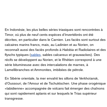
En Indonésie, les plus belles séries triasiques sont rencontrées à
Timor, où plus de neuf cents espèces d’Invertébrés ont été
décrites, en particulier dans le Carnien. Les faciès sont surtout des
calcaires marins francs, mais, au Ladinien et au Norien, on
reconnaît aussi des faciès profonds à
Halobia
et Radiolaires et des
flyschs typiques (
sables
, sables calcareux et grauwackes). Des
récifs se développent au Norien, et le Rhétien correspond à une
série bitumineuse avec des intercalations de marnes, à
Lamellibranches et Ammonites, imbibées de pétrole.
En Sibérie orientale, la mer envahit les sillons de Verkhoïansk,
d’Oussouri, de l’Amour et de Tschuktschen. Une phase orogénique
«labidienne» accompagnée de volcans fait émerger des chaînons
qui sont rapidement aplanis et sur lesquels le Trias supérieur
transgresse.