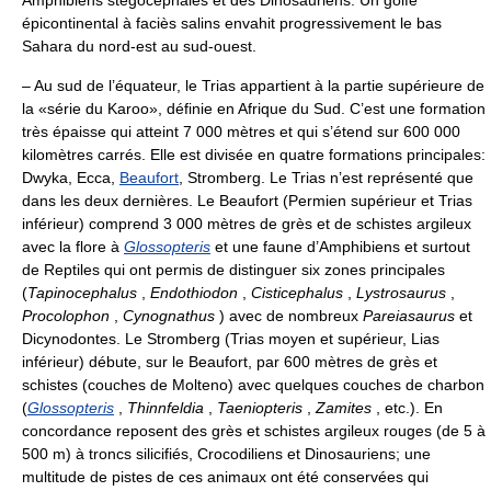
épicontinental à faciès salins envahit progressivement le bas
Sahara du nord-est au sud-ouest.
– Au sud de l’équateur, le Trias appartient à la partie supérieure de
la «série du Karoo», définie en Afrique du Sud. C’est une formation
très épaisse qui atteint 7 000 mètres et qui s’étend sur 600 000
kilomètres carrés. Elle est divisée en quatre formations principales:
Dwyka, Ecca,
Beaufort
, Stromberg. Le Trias n’est représenté que
dans les deux dernières. Le Beaufort (Permien supérieur et Trias
inférieur) comprend 3 000 mètres de grès et de schistes argileux
avec la flore à
Glossopteris
et une faune d’Amphibiens et surtout
de Reptiles qui ont permis de distinguer six zones principales
(
Tapinocephalus
,
Endothiodon
,
Cisticephalus
,
Lystrosaurus
,
Procolophon
,
Cynognathus
) avec de nombreux
Pareiasaurus
et
Dicynodontes. Le Stromberg (Trias moyen et supérieur, Lias
inférieur) débute, sur le Beaufort, par 600 mètres de grès et
schistes (couches de Molteno) avec quelques couches de charbon
(
Glossopteris
,
Thinnfeldia
,
Taeniopteris
,
Zamites
, etc.). En
concordance reposent des grès et schistes argileux rouges (de 5 à
500 m) à troncs silicifiés, Crocodiliens et Dinosauriens; une
multitude de pistes de ces animaux ont été conservées qui